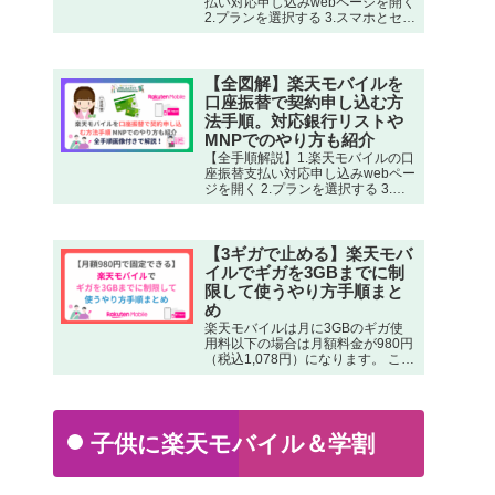
払い対応申し込みwebページを開く
2.プランを選択する 3.スマホとセッ
トかSIMカードのみかを選択する 4.
楽天会員IDでログインまたは新規
作成する 5.本人確認書類などをア
ップロードする 6.お支払い方法の
【全図解】楽天モバイルを
選択項目で「新しいカードを利用
口座振替で契約申し込む方
（自分名義）」を選択する 7.支払
法手順。対応銀行リストや
いに使うデビットカードの情報を
MNPでのやり方も紹介
入力する 8.支払い方法の確認画面
が表示されるので、内容を確認し
【全手順解説】1.楽天モバイルの口
間違いあれば訂正する 9.手順に従
座振替支払い対応申し込みwebペー
い申込みを完了させる
ジを開く 2.プランを選択する 3.ス
マホとセットかSIMカードのみかを
選択する 4.本人確認書類などをア
ップロードする 5.お支払い方法の
選択項目で「口座振替」を選択す
【3ギガで止める】楽天モバ
る 6.口座振替をする金融機関（銀
イルでギガを3GBまでに制
行）を選択する 7.指示に従って店
限して使うやり方手順まと
番号・預金種目・口座番号・口座
め
名義人名などを入力する 8.手順に
従い申込みを完了させる
楽天モバイルは月に3GBのギガ使
用料以下の場合は月額料金が980円
（税込1,078円）になります。 この
月に3GBの月額980円で運用したと
しても通話料金は何時間使っても
無料なのでかなりお得です。 3GB
でデータ使用を制限してもWi-Fi
を…
子供に楽天モバイル＆学割