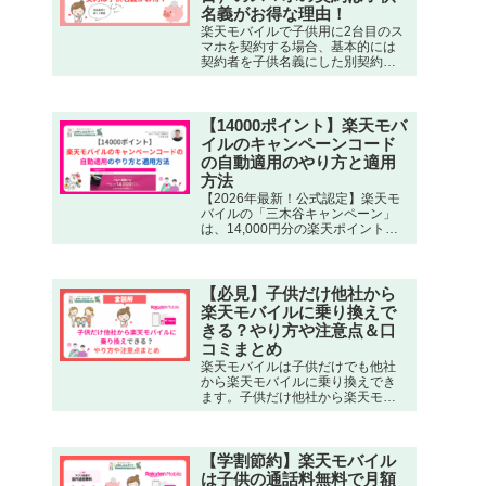
名義がお得な理由！
楽天モバイルで子供用に2台目のス
マホを契約する場合、基本的には
契約者を子供名義にした別契約が
お得です。 楽天モバイル
「Rakuten最強プラン」は子供名義
でも親名義でもどちらでも契約者
として契約できますが、22歳まで
【14000ポイント】楽天モバ
の子供には子供割引がある…
イルのキャンペーンコード
の自動適用のやり方と適用
方法
【2026年最新！公式認定】楽天モ
バイルの「三木谷キャンペーン」
は、14,000円分の楽天ポイントが
もらえる非常にお得なキャンペー
ンです。三木谷キャンペーンのキ
ャンペーンコードと適用方法＆リ
ンクまでまとめています。
【必見】子供だけ他社から
楽天モバイルに乗り換えで
きる？やり方や注意点＆口
コミまとめ
楽天モバイルは子供だけでも他社
から楽天モバイルに乗り換えでき
ます。子供だけ他社から楽天モバ
イルにMNP乗り換える方法を全手
順画像付きで解説！親の同意書＋
本人確認書類で簡単手続き、3GB
以下528円の激安学割適用する方法
【学割節約】楽天モバイル
も。通話無料・見守り機能付きで
は子供の通話料無料で月額