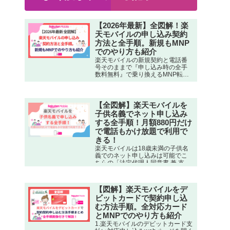
【2026年最新】全図解！楽
天モバイルの申し込み契約
方法と全手順。新規もMNP
でのやり方も紹介
楽天モバイルの新規契約と電話番
号そのままで『申し込み時の全手
数料無料』で乗り換えるMNP転入
での申込みから開通完了までのや
り方（方法）と手順、必要書類と
注意点を各ステップの画像つきで
詳しくまとめました。 楽天モバイ
【全図解】楽天モバイルを
ルの契約申込みはネット申し…
子供名義でネット申し込み
する全手順！月額880円だけ
で電話もかけ放題で利用で
きる！
楽天モバイルは18歳未満の子供名
義でのネット申し込みは可能でこ
ちらの「法定代理人同意書 兼 支払
名義人同意書」を用意し、子供の
楽天IDで申し込みする際に、親権
者の情報入力と支払い方法（親名
【図解】楽天モバイルをデ
義のクレカ/口座でもOK）を入力す
ビットカードで契約申し込
れば子供名義で契約申し込みがで
きます。詳細＞＞
む方法手順。全対応カード
とMNPでのやり方も紹介
1.楽天モバイルのデビットカード支