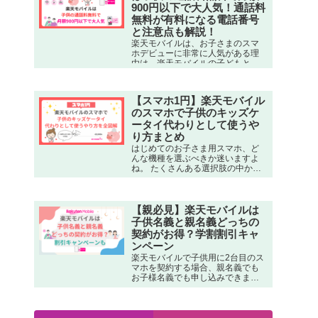
安心、スマホそのまま使える条件
900円以下で大人気！通話料
も解説。
無料が有料になる電話番号
と注意点も解説！
楽天モバイルは、お子さまのスマ
ホデビューに非常に人気がある理
由は、楽天モバイルの子どもと親
の通話料金が無料で、しかも月額
料金が非常に安価で済むからで
す。 12歳以下の子どもが楽天モバ
【スマホ1円】楽天モバイル
イルを利用する場合、月3GBまで
のスマホで子供のキッズケ
の利用で、家族割を併用する…
ータイ代わりとして使うや
り方まとめ
はじめてのお子さま用スマホ、ど
んな機種を選ぶべきか迷いますよ
ね。 たくさんある選択肢の中か
ら、楽天モバイルで楽天モバイル
の1円端末「arrows We2」を選ぶ
のは、多くのママにとって安心で
きる選択肢で人気になっていま
【親必見】楽天モバイルは
す。 まだ知らない人が…
子供名義と親名義どっちの
契約がお得？学割割引キャ
ンペーン
楽天モバイルで子供用に2台目のス
マホを契約する場合、親名義でも
お子様名義でも申し込みできます
が、『学割キャンペーン』が適用
できるため基本的には契約者を子
供名義にした別契約がお得です。
詳細＞＞