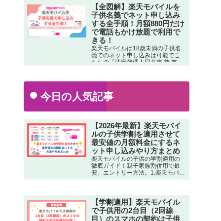
【全図解】楽天モバイルを
子供名義でネット申し込み
する全手順！月額880円だけ
で電話もかけ放題で利用で
きる！
楽天モバイルは18歳未満の子供名
義でのネット申し込みは可能でこ
ちらの「法定代理人同意書 兼 支払
名義人同意書」を用意し、子供の
楽天IDで申し込みする際に、親権
者の情報入力と支払い方法（親名
義のクレカ/口座でもOK）を入力す
今日の人気記事
れば子供名義で契約申し込みがで
きます。詳細＞＞
【2026年最新】楽天モバイ
ルの子供学割を適用させて
最安値の月額料金にするネ
ット申し込みやり方まとめ
楽天モバイルの子供の学割適用の
徹底ガイド！親子家族割併用で最
安、エントリー方法。1.楽天モバイ
ルの子供割引適用専用申込みペー
ジの申込みページで、契約者を22
歳以下本人名義に設定します。2.学
割のバナーがでてくるのでタップ
【学割適用】楽天モバイル
またはクリックします。詳細＞＞
で子供用の2台目（2回線
目）のスマホの契約は子供